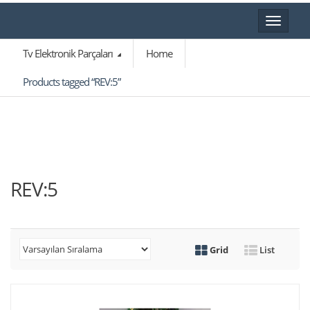
Toggle
navigat
Tv Elektronik Parçaları
Home
Products tagged “REV:5”
REV:5
Grid
List