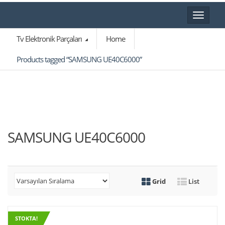
Toggle
navigat
Tv Elektronik Parçaları
Home
Products tagged “SAMSUNG UE40C6000”
SAMSUNG UE40C6000
Grid
List
STOKTA!