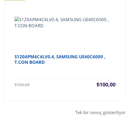
S120APM4C4LV0.4, SAMSUNG UE40C6000 ,
T.CON BOARD
Şu
Orijina
₺
100,00
₺
150,00
andaki
fiyat:
fiyat:
₺150,0
₺100,00.
Tek bir sonuç gösteriliyor