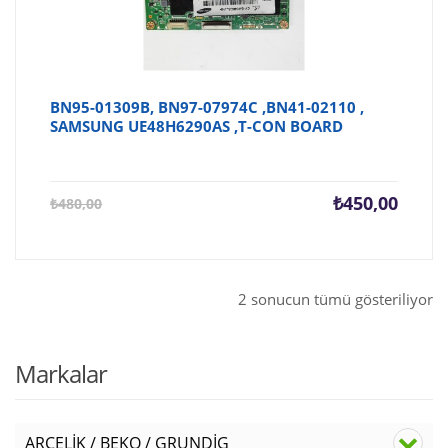
BN95-01309B, BN97-07974C ,BN41-02110 ,
SAMSUNG UE48H6290AS ,T-CON BOARD
Şu
Orijina
₺
450,00
₺
480,00
andaki
fiyat:
fiyat:
₺480,0
₺450,00.
2 sonucun tümü gösteriliyor
Markalar
ARÇELİK / BEKO / GRUNDİG