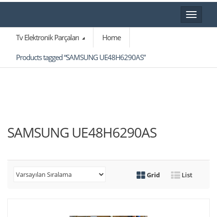
Toggle
navigat
Tv Elektronik Parçaları
Home
Products tagged “SAMSUNG UE48H6290AS”
SAMSUNG UE48H6290AS
Grid
List