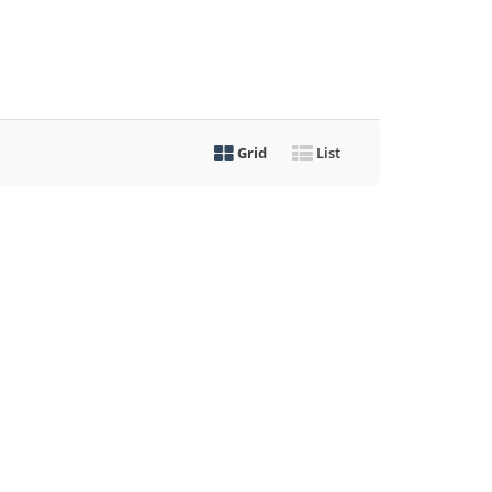
Grid
List