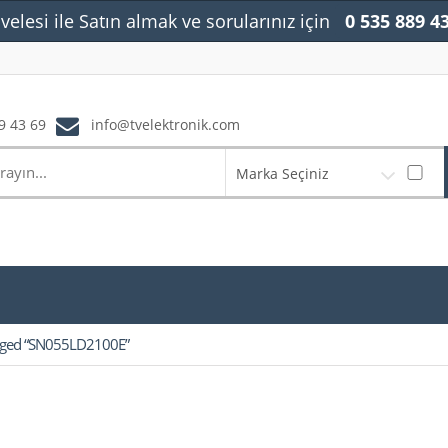
velesi ile Satın almak ve sorularınız için
0 535 889 4
9 43 69
info@tvelektronik.com
Marka Seçiniz
gged “SN055LD2100E”