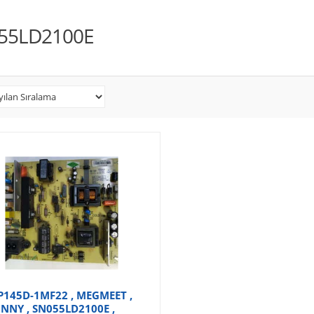
55LD2100E
145D-1MF22 , MEGMEET ,
NNY , SN055LD2100E ,