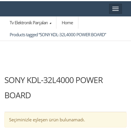
Toggle
navigat
Tv Elektronik Parçaları
Home
Products tagged “SONY KDL-32L4000 POWER BOARD”
SONY KDL-32L4000 POWER
BOARD
Seçiminizle eşleşen ürün bulunamadı.