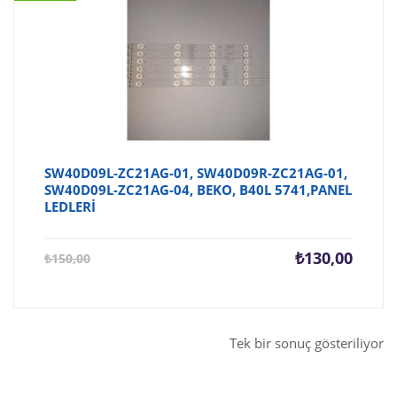
SW40D09L-ZC21AG-01, SW40D09R-ZC21AG-01,
SW40D09L-ZC21AG-04, BEKO, B40L 5741,PANEL
LEDLERİ
Şu
Orijina
₺
130,00
₺
150,00
andaki
fiyat:
fiyat:
₺150,0
₺130,00.
Tek bir sonuç gösteriliyor