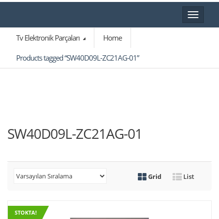
Toggle
navigat
Tv Elektronik Parçaları
Home
Products tagged “SW40D09L-ZC21AG-01”
SW40D09L-ZC21AG-01
Grid
List
STOKTA!