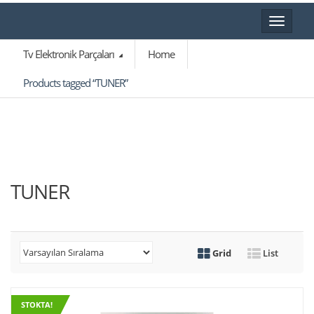
Toggle
navigat
Tv Elektronik Parçaları
Home
Products tagged “TUNER”
TUNER
Grid
List
STOKTA!