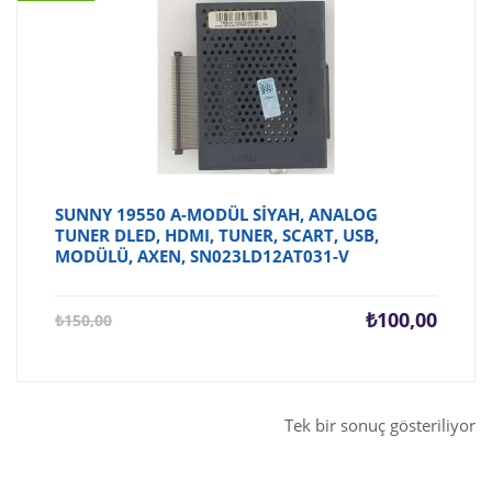
SUNNY 19550 A-MODÜL SİYAH, ANALOG
TUNER DLED, HDMI, TUNER, SCART, USB,
MODÜLÜ, AXEN, SN023LD12AT031-V
Şu
Orijina
₺
100,00
₺
150,00
andaki
fiyat:
fiyat:
₺150,0
₺100,00.
Tek bir sonuç gösteriliyor