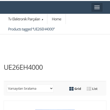
Toggle
navigat
Tv Elektronik Parçaları
Home
Products tagged “UE26EH4000”
UE26EH4000
Grid
List