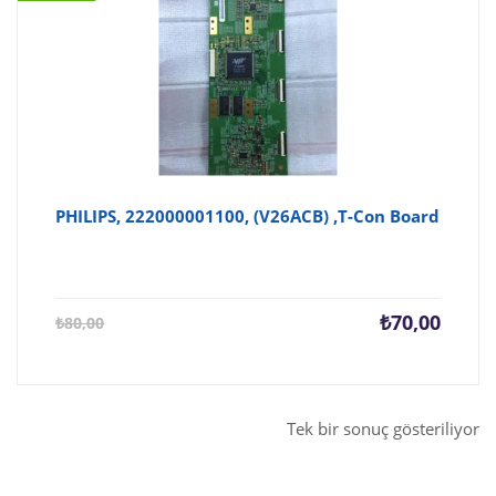
PHILIPS, 222000001100, (V26ACB) ,T-Con Board
Şu
Orijina
₺
70,00
₺
80,00
andaki
fiyat:
fiyat:
₺80,00
₺70,00.
Tek bir sonuç gösteriliyor