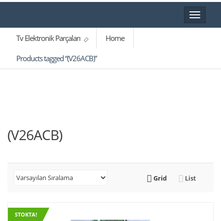
Toggle
navigat
Tv Elektronik Parçaları
Home
Products tagged “(V26ACB)”
(V26ACB)
Grid
List
STOKTA!