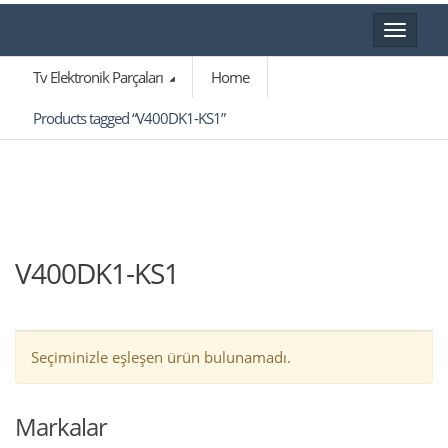
Toggle
navigat
Tv Elektronik Parçaları
Home
Products tagged “V400DK1-KS1”
V400DK1-KS1
Seçiminizle eşleşen ürün bulunamadı.
Markalar