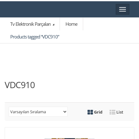
Toggle
navigat
Tv Elektronik Parçaları
Home
Products tagged “VDC910”
VDC910
Grid
List