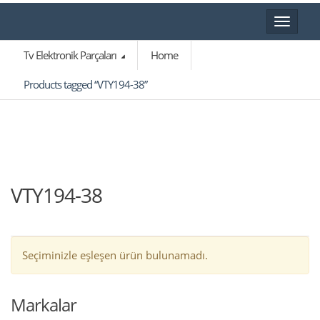
Toggle
navigat
Tv Elektronik Parçaları
Home
Products tagged “VTY194-38”
VTY194-38
Seçiminizle eşleşen ürün bulunamadı.
Markalar