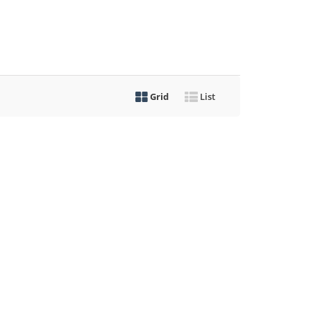
Grid
List