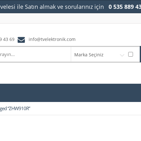
velesi ile Satın almak ve sorularınız için
0 535 889 4
9 43 69
info@tvelektronik.com
Marka Seçiniz
gged “ZHW910R”