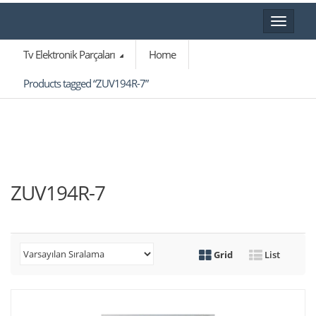
Toggle
navigat
Tv Elektronik Parçaları
Home
Products tagged “ZUV194R-7”
ZUV194R-7
Grid
List