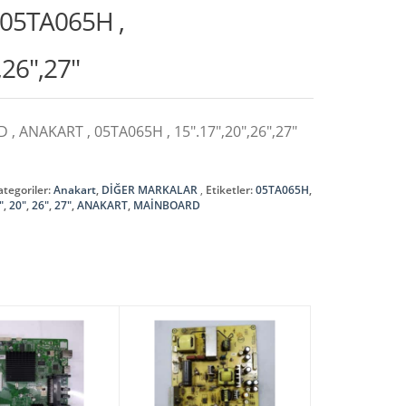
 05TA065H ,
,26″,27″
, ANAKART , 05TA065H , 15″.17″,20″,26″,27″
ategoriler:
Anakart
,
DİĞER MARKALAR
Etiketler:
05TA065H
,
"
,
20"
,
26"
,
27"
,
ANAKART
,
MAİNBOARD