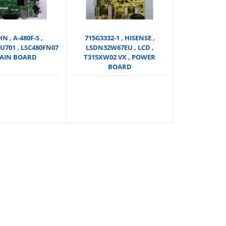
 , A-480F-S ,
715G3332-1 , HISENSE ,
U701 , LSC480FN07
LSDN32W67EU , LCD ,
MAIN BOARD
T315XW02 VX , POWER
BOARD