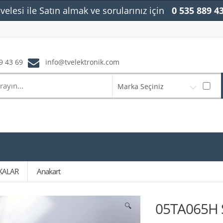
velesi ile Satın almak ve sorularınız için
0 535 889 4
9 43 69
info@tvelektronik.com
Marka Seçiniz
KALAR
Anakart
05TA065H 
🔍