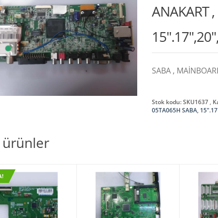
ANAKART ,
15″.17″,20″
SABA , MAİNBOARD 
Stok kodu:
SKU1637
K
05TA065H SABA
,
15".17
li ürünler
A!