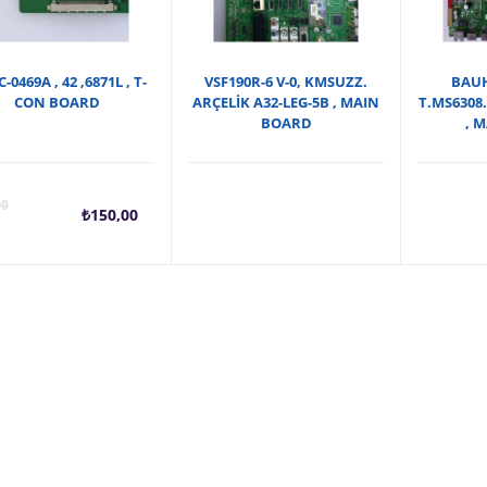
-0469A , 42 ,6871L , T-
VSF190R-6 V-0, KMSUZZ.
BAUHN
CON BOARD
ARÇELİK A32-LEG-5B , MAIN
T.MS6308.
BOARD
, 
Şu
Orijinal
00
₺
150,00
andaki
fiyat:
fiyat:
₺180,00.
₺150,00.