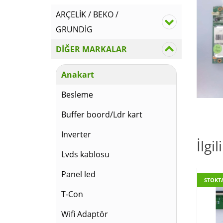
ARÇELİK / BEKO /
GRUNDİG
DİĞER MARKALAR
Anakart
Besleme
Buffer boord/Ldr kart
Inverter
İlgi
Lvds kablosu
Panel led
STOKT
T-Con
Wifi Adaptör