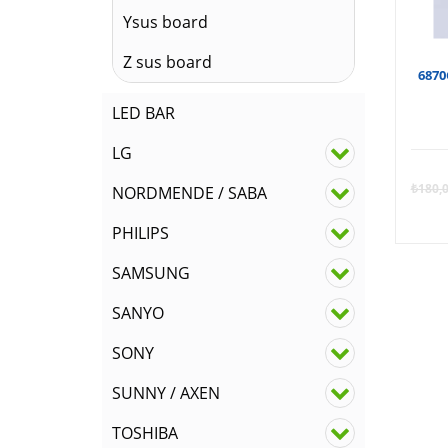
Ysus board
Z sus board
6870C
LED BAR
LG
₺
180,
NORDMENDE / SABA
PHILIPS
SAMSUNG
SANYO
SONY
SUNNY / AXEN
TOSHIBA