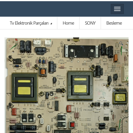
Toggle
navigat
Tv Elektronik Parçaları
Home
SONY
Besleme
🔍