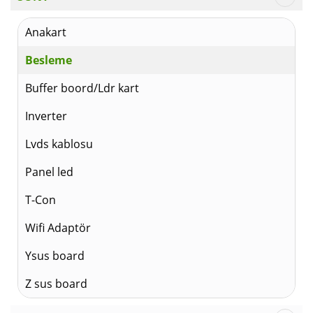
Anakart
Besleme
Buffer boord/Ldr kart
Inverter
Lvds kablosu
Panel led
T-Con
Wifi Adaptör
Ysus board
Z sus board