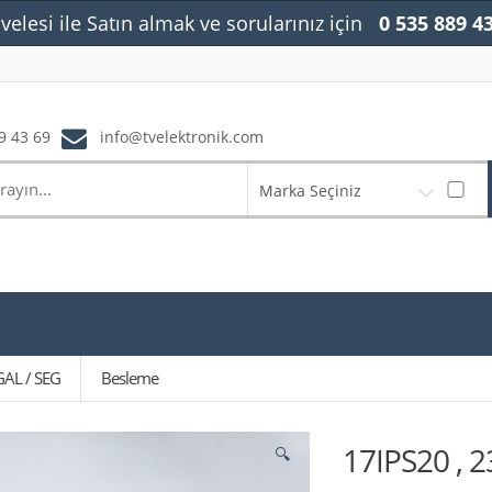
velesi ile Satın almak ve sorularınız için
0 535 889 4
9 43 69
info@tvelektronik.com
Marka Seçiniz
GAL / SEG
Besleme
17IPS20 , 
🔍