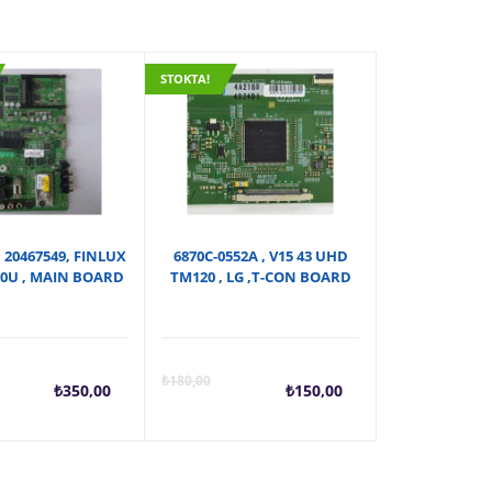
STOKTA!
 20467549, FINLUX
6870C-0552A , V15 43 UHD
0U , MAIN BOARD
TM120 , LG ,T-CON BOARD
Şu
Orijinal
Şu
Orijin
₺
180,00
₺
350,00
₺
150,00
andaki
fiyat:
andaki
fiyat: