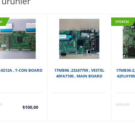
li ürünler
A!
STOKTA!
-0212A , T-CON BOARD
17MB96 ,23247759 , VESTEL
17MB36-2,
40FA7100 , MAIN BOARD
42FLHY85
Şu
Orijinal
00
₺
380,00
₺
100,00
andaki
fiyat: