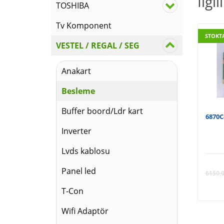
İlgi
TOSHIBA
Tv Komponent
STOKT
VESTEL / REGAL / SEG
Anakart
Besleme
Buffer boord/Ldr kart
6870C
Inverter
Lvds kablosu
Panel led
₺
150,
T-Con
Wifi Adaptör