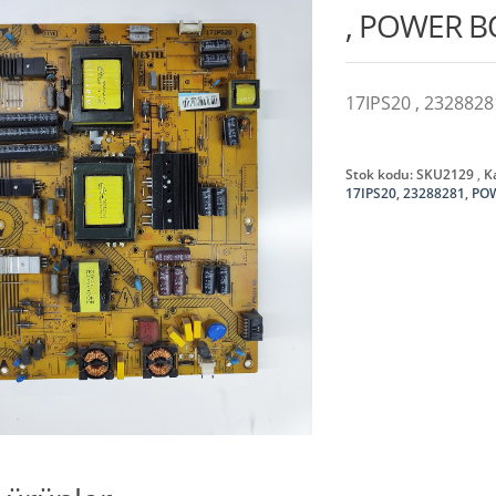
, POWER 
17IPS20 , 232882
Stok kodu:
SKU2129
K
17IPS20
,
23288281
,
PO