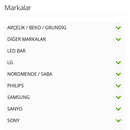
fiyat
₺
Markalar
₺50,
ARÇELİK / BEKO / GRUNDİG
DİĞER MARKALAR
LED BAR
LG
NORDMENDE / SABA
PHILIPS
SAMSUNG
SANYO
SONY