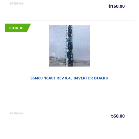
Şu
O
₺
180,00
₺
150,00
anda
f
STOKTA!
fiyat
₺
₺150
SSI460_16A01 REV 0.4 , INVERTER BOARD
Şu
O
₺
100,00
₺
50,00
anda
f