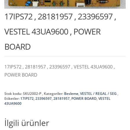
17IPS72 , 28181957 , 23396597 ,
VESTEL 43UA9600 , POWER
BOARD
17IPS72 , 28181957 , 23396597 , VESTEL 43UA9600 ,
POWER BOARD
Stok kodu:
SKU2002-P
Kategoriler:
Besleme
,
VESTEL / REGAL / SEG
Etiketler:
17IPS72
,
23396597
,
28181957
,
POWER BOARD
,
VESTEL
43UA9600
İlgili ürünler