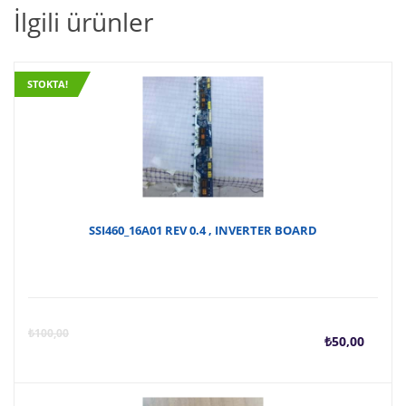
İlgili ürünler
STOKTA!
SSI460_16A01 REV 0.4 , INVERTER BOARD
Şu
O
₺
100,00
₺
50,00
anda
f