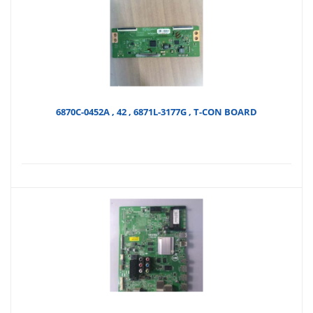
fiyat
₺
₺50,
6870C-0452A , 42 , 6871L-3177G , T-CON BOARD