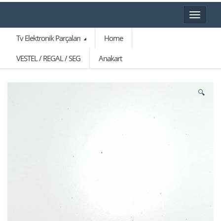
Toggle
navigat
Tv Elektronik Parçaları
Home
VESTEL / REGAL / SEG
Anakart
🔍