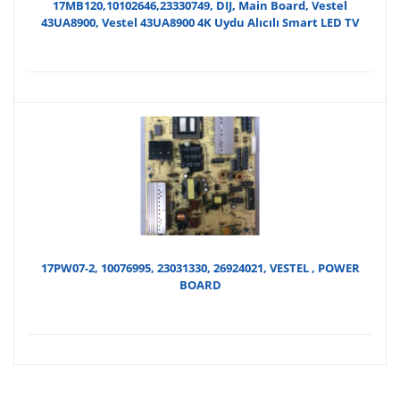
17MB120,10102646,23330749, DIJ, Main Board, Vestel
43UA8900, Vestel 43UA8900 4K Uydu Alıcılı Smart LED TV
17PW07-2, 10076995, 23031330, 26924021, VESTEL , POWER
BOARD