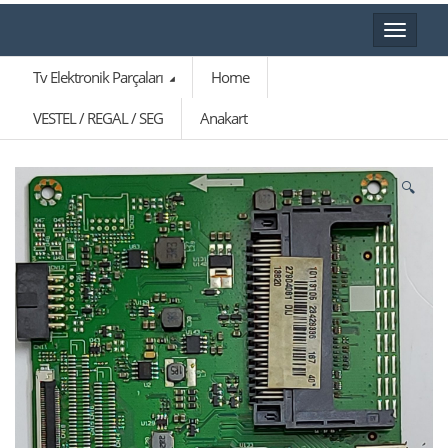
Toggle
navigat
Tv Elektronik Parçaları
Home
VESTEL / REGAL / SEG
Anakart
🔍