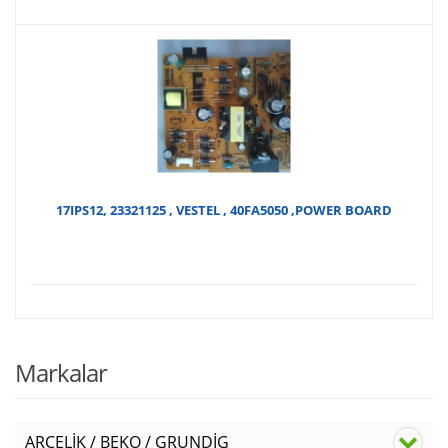
anda
f
fiyat
₺
₺150
17IPS12, 23321125 , VESTEL , 40FA5050 ,POWER BOARD
Markalar
ARÇELİK / BEKO / GRUNDİG