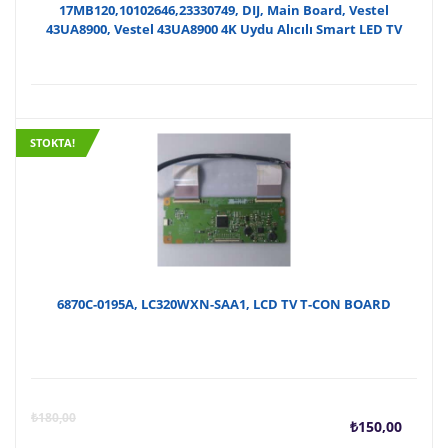
17MB120,10102646,23330749, DIJ, Main Board, Vestel
43UA8900, Vestel 43UA8900 4K Uydu Alıcılı Smart LED TV
STOKTA!
6870C-0195A, LC320WXN-SAA1, LCD TV T-CON BOARD
Şu
O
₺
180,00
₺
150,00