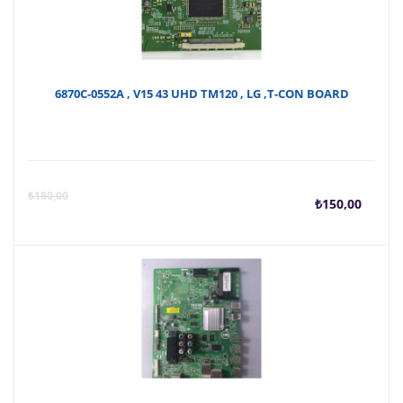
6870C-0552A , V15 43 UHD TM120 , LG ,T-CON BOARD
Şu
O
₺
180,00
₺
150,00
anda
f
fiyat
₺
₺150