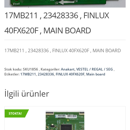
17MB211 , 23428336 , FINLUX
40FX620F , MAIN BOARD
17MB211 , 23428336 , FINLUX 40FX620F , MAIN BOARD
Stok kodu:
SKU1856
Kategoriler:
Anakart
,
VESTEL / REGAL / SEG
Etiketler:
17MB211
,
23428336
,
FINLUX 40FX620F
,
Main board
İlgili ürünler
STOKTA!