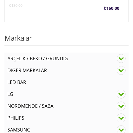
Şu
O
₺
180,00
₺
150,00
anda
f
fiyat
₺
Markalar
₺150
ARÇELİK / BEKO / GRUNDİG
DİĞER MARKALAR
LED BAR
LG
NORDMENDE / SABA
PHILIPS
SAMSUNG