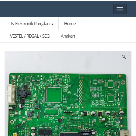
Toggle
navigat
Tv Elektronik Parçaları
Home
VESTEL / REGAL / SEG
Anakart
🔍