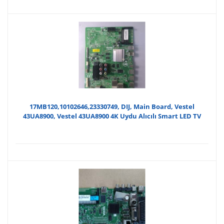
17MB120,10102646,23330749, DIJ, Main Board, Vestel
43UA8900, Vestel 43UA8900 4K Uydu Alıcılı Smart LED TV