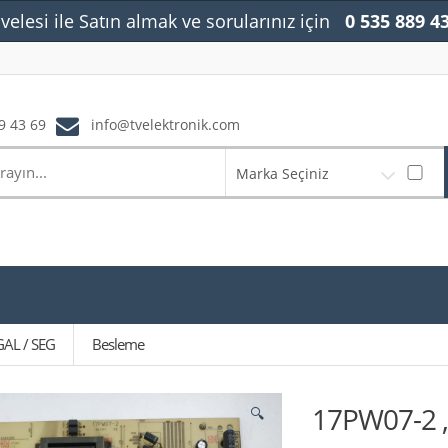
velesi ile Satın almak ve sorularınız için
0 535 889 4
9 43 69
info@tvelektronik.com
Marka Seçiniz
GAL / SEG
Besleme
17PW07-2 ,
🔍