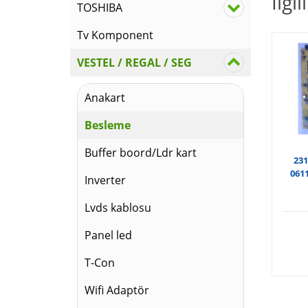
İlgi
TOSHIBA
Tv Komponent
VESTEL / REGAL / SEG
Anakart
Besleme
Buffer boord/Ldr kart
231
061
Inverter
Lvds kablosu
Panel led
T-Con
Wifi Adaptör