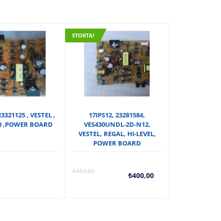
STOKTA!
23321125 , VESTEL ,
17IPS12, 23281584,
0 ,POWER BOARD
VES430UNDL-2D-N12,
VESTEL, REGAL, HI-LEVEL,
POWER BOARD
Şu
Orijin
₺
450,00
₺
400,00
andaki
fiyat: