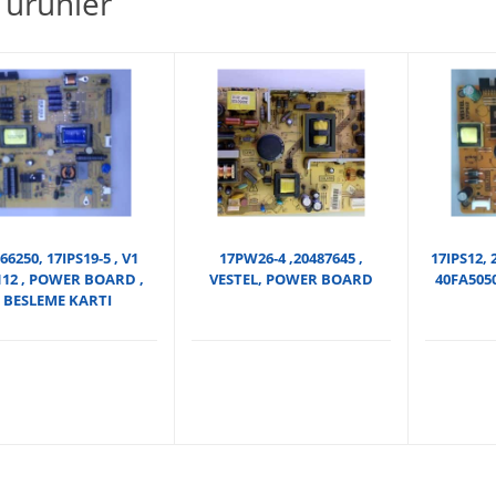
li ürünler
66250, 17IPS19-5 , V1
17PW26-4 ,20487645 ,
17IPS12, 
112 , POWER BOARD ,
VESTEL, POWER BOARD
40FA505
BESLEME KARTI