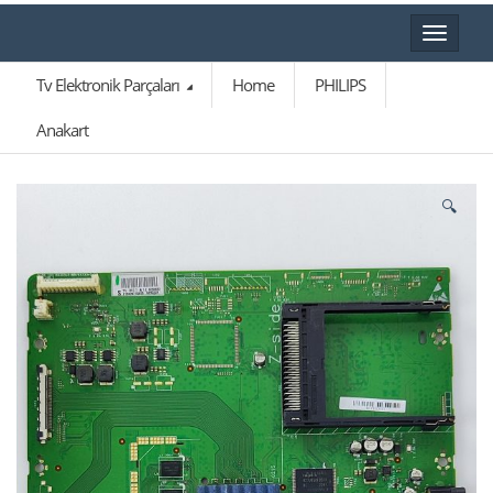
Toggle
navigat
Tv Elektronik Parçaları
Home
PHILIPS
Anakart
🔍