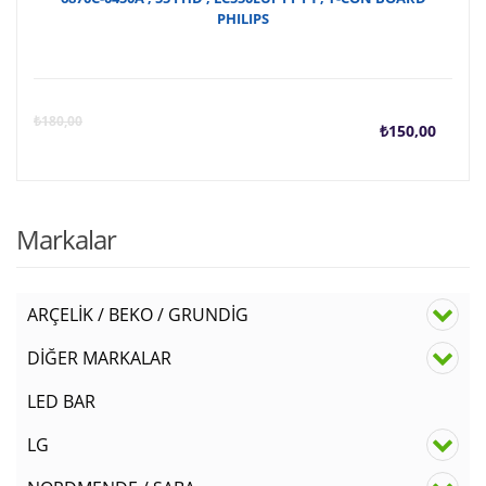
PHILIPS
Şu
O
₺
180,00
₺
150,00
anda
f
fiyat
₺
Markalar
₺150
ARÇELİK / BEKO / GRUNDİG
DİĞER MARKALAR
LED BAR
LG