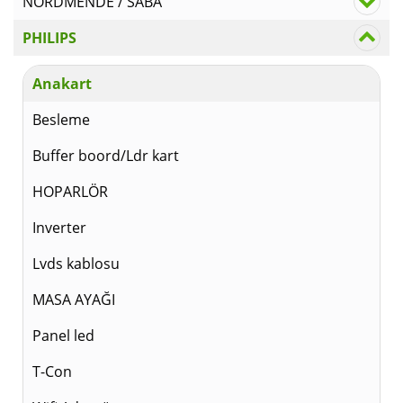
NORDMENDE / SABA
PHILIPS
Anakart
Besleme
Buffer boord/Ldr kart
HOPARLÖR
Inverter
Lvds kablosu
MASA AYAĞI
Panel led
T-Con