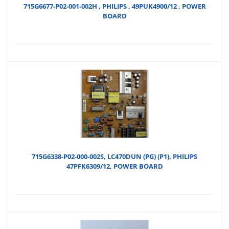
715G6677-P02-001-002H , PHILIPS , 49PUK4900/12 , POWER
BOARD
715G6338-P02-000-002S, LC470DUN (PG) (P1), PHILIPS
47PFK6309/12, POWER BOARD