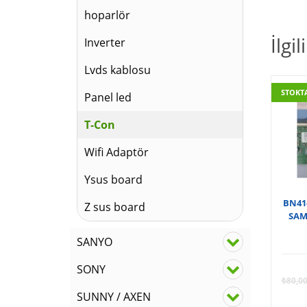
hoparlör
İlgi
Inverter
Lvds kablosu
STOKT
Panel led
T-Con
Wifi Adaptör
Ysus board
BN41-
Z sus board
SAM
SANYO
SONY
₺
80,0
SUNNY / AXEN