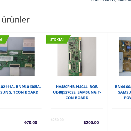
BD,
SAMSUNG
,
li ürünler
LE40C530F1W
,
T-
CON
A!
STOKTA!
BOARD
adet
02111A, BN95-01305A,
HV480FHB-N4044, BOE,
BN44-004
SUNG, TCON BOARD
UE48J5270SS, SAMSUNG,T-
SAMSUN
CON BOARD
PO
Şu
Orijinal
Şu
Oriji
0
₺
250,00
₺
70,00
₺
200,00