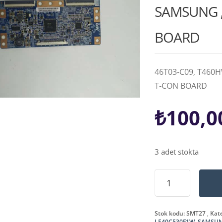
SAMSUNG ,
BOARD
46T03-C09, T460H
T-CON BOARD
₺
100,0
3 adet stokta
46T03-
C09,
T460HW03
VF
Stok kodu:
SMT27
Kate
CTRL
LE40C530F1W
,
SAMSU