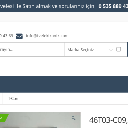
velesi ile Satın almak ve sorularınız için
0 535 889 4
9 43 69
info@tvelektronik.com
Marka Seçiniz
T-Con
46T03-C09
🔍
!