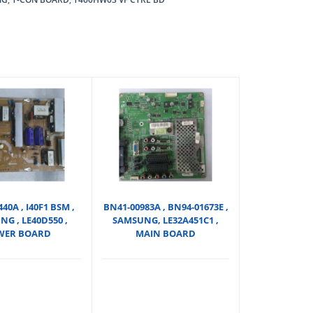
40A , I40F1 BSM ,
BN41-00983A , BN94-01673E ,
G , LE40D550 ,
SAMSUNG, LE32A451C1 ,
WER BOARD
MAIN BOARD
nal