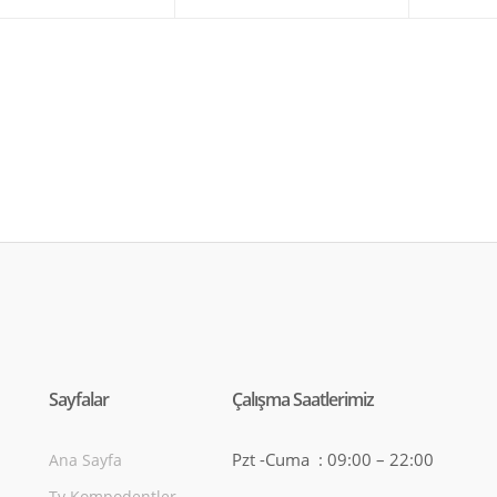
andaki
fiyat:
andaki
fiyat
fiyat:
₺80,00.
fiyat:
₺250
₺70,00.
₺200,00.
Sayfalar
Çalışma Saatlerimiz
Pzt -Cuma : 09:00 – 22:00
Ana Sayfa
Tv Kompodentler