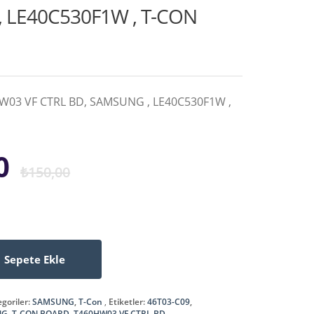
 LE40C530F1W , T-CON
W03 VF CTRL BD, SAMSUNG , LE40C530F1W ,
Orijinal
Şu
0
₺
150,00
fiyat:
andaki
₺150,00.
fiyat:
Sepete Ekle
₺100,00.
goriler:
SAMSUNG
,
T-Con
Etiketler:
46T03-C09
,
NG
,
T-CON BOARD
,
T460HW03 VF CTRL BD