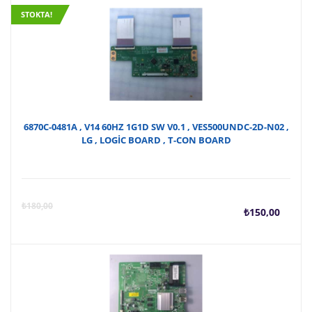
STOKTA!
6870C-0481A , V14 60HZ 1G1D SW V0.1 , VES500UNDC-2D-N02 ,
LG , LOGİC BOARD , T-CON BOARD
Şu
O
₺
180,00
₺
150,00
anda
f
fiyat
₺