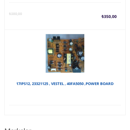
Şu
O
₺
380,00
₺
350,00
anda
f
fiyat
₺
₺350
17IPS12, 23321125 , VESTEL , 40FA5050 ,POWER BOARD