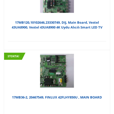
₺150
17MB120,10102646,23330749, DIJ, Main Board, Vestel
43UA8900, Vestel 43UA8900 4K Uydu Alıcılı Smart LED TV
STOKTA!
17MB36-2, 20467549, FINLUX 42FLHY850U , MAIN BOARD