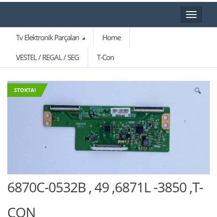
Toggle
navigat
Tv Elektronik Parçaları
Home
VESTEL / REGAL / SEG
T-Con
🔍
STOKTA!
6870C-0532B , 49 ,6871L -3850 ,T-
CON