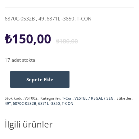
6870C-0532B , 49 ,6871L -3850 ,T-CON
Orijinal
Şu
₺
150,00
₺
180,00
fiyat:
andaki
17 adet stokta
₺180,00.
fiyat:
Sepete Ekle
6870C-
₺150,00.
0532B
,
Stok kodu:
VST002
Kategoriler:
T-Con
,
VESTEL / REGAL / SEG
Etiketler:
49
49''
,
6870C-0532B
,
6871L -3850
,
T-CON
,6871L
-3850
İlgili ürünler
,T-
CON
adet