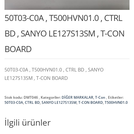
50T03-C0A , T500HVN01.0 , CTRL
BD , SANYO LE127S13SM , T-CON
BOARD
50T03-C0A , T500HVN01.0 , CTRL BD , SANYO
LE127S13SM , T-CON BOARD
Stok kodu:
DMT046
Kategoriler:
DİĞER MARKALAR
,
T-Con
Etiketler:
50T03-C0A
,
CTRL BD
,
SANYO LE127S13SM
,
T-CON BOARD
,
T500HVN01.0
İlgili ürünler