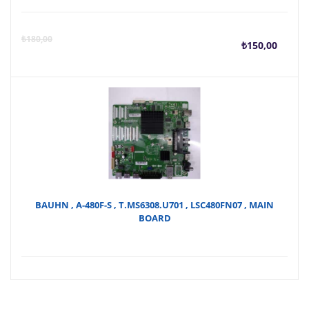
Şu
O
₺
180,00
₺
150,00
anda
f
fiyat
₺
₺150
BAUHN , A-480F-S , T.MS6308.U701 , LSC480FN07 , MAIN
BOARD