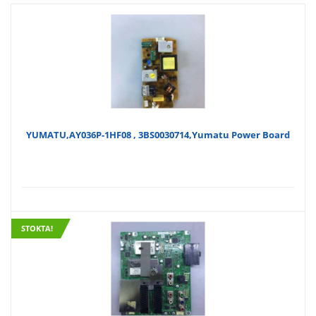
YUMATU,AY036P-1HF08 , 3BS0030714,Yumatu Power Board
STOKTA!