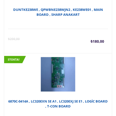
DUNTKE238WE , QPWBNE238WJN2 , KE238WE01 , MAIN
BOARD , SHARP ANAKART
Şu
O
₺
200,00
₺
180,00
anda
f
STOKTA!
fiyat
₺
₺180
6870C-0414A , LC320EXN SE A1 , LC320EXJ SE E1 , LOGİC BOARD
, T-CON BOARD