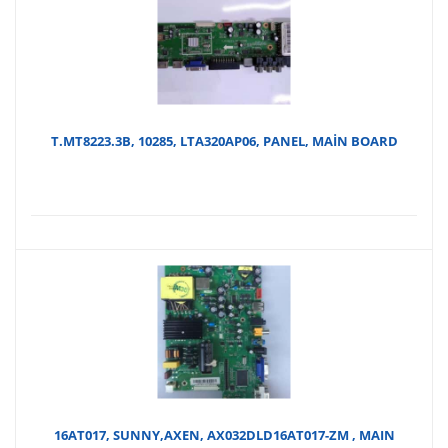
T.MT8223.3B, 10285, LTA320AP06, PANEL, MAİN BOARD
16AT017, SUNNY,AXEN, AX032DLD16AT017-ZM , MAIN