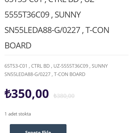
5555T36C09 , SUNNY
SN55LEDA88-G/0227 , T-CON
BOARD
65T53-C01 , CTRL BD , UZ-5555T36C09 , SUNNY
SN55LEDA88-G/0227 , T-CON BOARD
Orijinal
Şu
₺
350,00
₺
380,00
fiyat:
andaki
1 adet stokta
₺380,00.
fiyat:
Sepete Ekle