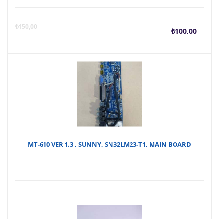
Şu
O
₺
150,00
₺
100,00
anda
f
fiyat
₺
₺100
MT-610 VER 1.3 , SUNNY, SN32LM23-T1, MAIN BOARD