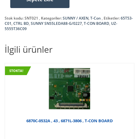
65T53-
₺350,00.
C01
,
Stok kodu:
SNT021
Kategoriler:
SUNNY / AXEN
,
T-Con
Etiketler:
65T53-
CTRL
C01
,
CTRL BD
,
SUNNY SN55LEDA88-G/0227
,
T-CON BOARD
,
UZ-
5555T36C09
BD
,
UZ-
İlgili ürünler
5555T36C09
,
SUNNY
SN55LEDA88-
STOKTA!
G/0227
,
T-
CON
BOARD
adet
6870C-0532A , 43 , 6871L-3806 , T-CON BOARD