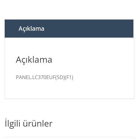
,
PHILIPS
,
37PFL7606
Açıklama
,
H/12
,
T-
Açıklama
CON
BOARD
adet
PANEL.LC370EUF(SD)(F1)
İlgili ürünler