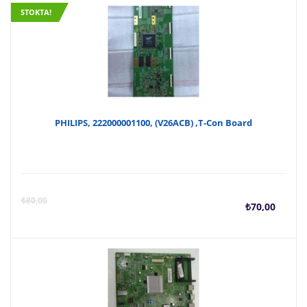
STOKTA!
PHILIPS, 222000001100, (V26ACB) ,T-Con Board
Şu
O
₺
80,00
₺
70,00
anda
f
fiyat
₺