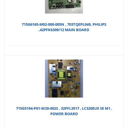
₺70,
715G6165-M02-000-005N , 703TQEPL049, PHILIPS
,42PFK6309/12 MAIN BOARD
715G5194-P01-W20-002S , 32PFL3517 , LC320EUE SE M1 ,
POWER BOARD