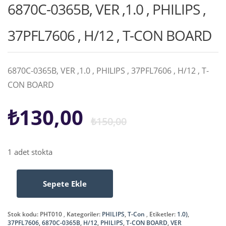
6870C-0365B, VER ,1.0 , PHILIPS ,
37PFL7606 , H/12 , T-CON BOARD
6870C-0365B, VER ,1.0 , PHILIPS , 37PFL7606 , H/12 , T-
CON BOARD
Orijinal
Şu
₺
130,00
₺
150,00
fiyat:
andaki
1 adet stokta
₺150,00.
fiyat:
Sepete Ekle
6870C-
₺130,00.
0365B,
VER
Stok kodu:
PHT010
Kategoriler:
PHILIPS
,
T-Con
Etiketler:
1.0)
,
,1.0
37PFL7606
,
6870C-0365B
,
H/12
,
PHILIPS
,
T-CON BOARD
,
VER