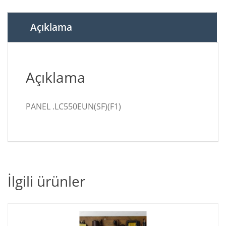
A55-
LW-
9377
Açıklama
,
T-
CON
BOARD
Açıklama
adet
PANEL .LC550EUN(SF)(F1)
İlgili ürünler