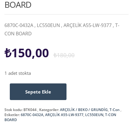
BOARD
6870C-0432A , LC550EUN , ARÇELİK A55-LW-9377 , T-
CON BOARD
Orijinal
Şu
₺
150,00
₺
180,00
fiyat:
andaki
1 adet stokta
₺180,00.
fiyat:
Sepete Ekle
6870C-
₺150,00.
0432A
,
Stok kodu:
BTK044
Kategoriler:
ARÇELİK / BEKO / GRUNDİG
,
T-Con
LC550EUN
Etiketler:
6870C-0432A
,
ARÇELİK A55-LW-9377
,
LC550EUN
,
T-CON
BOARD
,
ARÇELİK