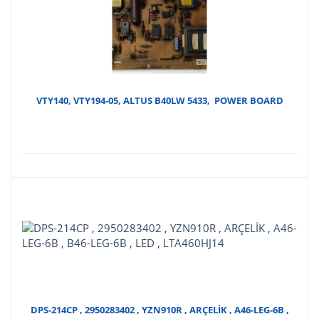
VTY140, VTY194-05, ALTUS B40LW 5433, POWER BOARD
DPS-214CP , 2950283402 , YZN910R , ARÇELİK , A46-LEG-6B ,