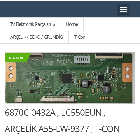
Toggle
navigat
Tv Elektronik Parçaları
Home
ARÇELİK / BEKO / GRUNDİG
T-Con
🔍
STOKTA!
6870C-0432A , LC550EUN ,
ARÇELİK A55-LW-9377 , T-CON