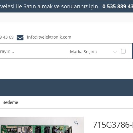
velesi ile Satın almak ve sorularınız için
0 535 889 4
9 43 69
info@tvelektronik.com
Marka Seçiniz
Besleme
715G3786-M
🔍