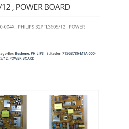
/12 , POWER BOARD
-004X , PHILIPS 32PFL3605/12 , POWER
egoriler:
Besleme
,
PHILIPS
Etiketler:
715G3786-M1A-000-
05/12
,
POWER BOARD