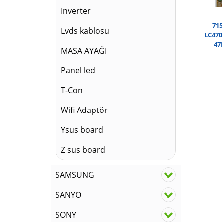
Inverter
715
Lvds kablosu
LC470
47
MASA AYAĞI
Panel led
T-Con
Wifi Adaptör
Ysus board
Z sus board
SAMSUNG
SANYO
SONY