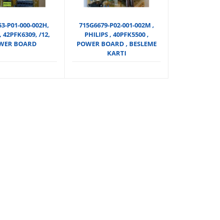
3-P01-000-002H,
715G6679-P02-001-002M ,
, 42PFK6309, /12,
PHILIPS , 40PFK5500 ,
WER BOARD
POWER BOARD , BESLEME
KARTI