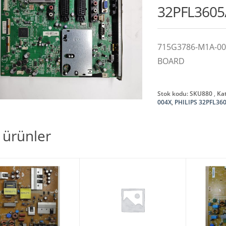
32PFL3605
715G3786-M1A-000
BOARD
Stok kodu:
SKU880
Kat
004X
,
PHILIPS 32PFL36
li ürünler