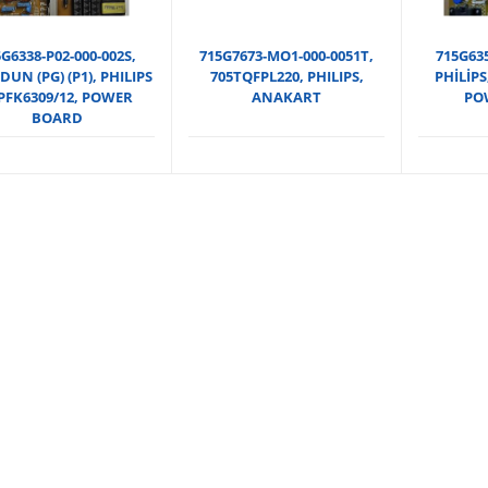
G6338-P02-000-002S,
715G7673-MO1-000-0051T,
715G635
DUN (PG) (P1), PHILIPS
705TQFPL220, PHILIPS,
PHİLİPS
PFK6309/12, POWER
ANAKART
PO
BOARD