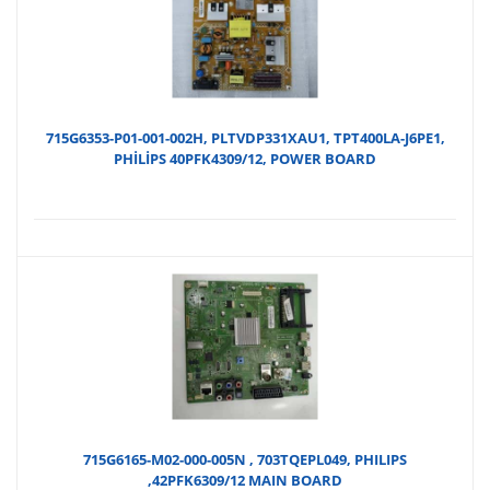
715G6353-P01-001-002H, PLTVDP331XAU1, TPT400LA-J6PE1,
PHİLİPS 40PFK4309/12, POWER BOARD
715G6165-M02-000-005N , 703TQEPL049, PHILIPS
,42PFK6309/12 MAIN BOARD