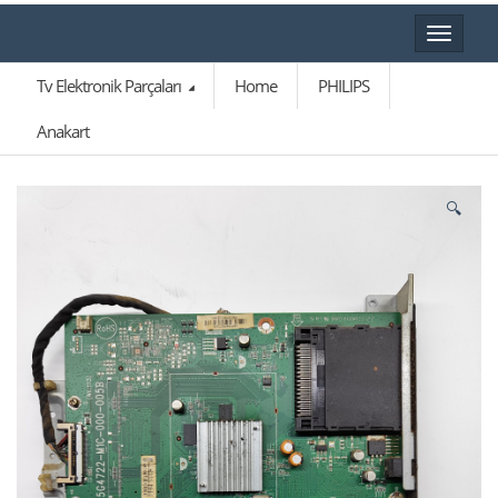
Toggle
navigat
Tv Elektronik Parçaları
Home
PHILIPS
Anakart
🔍