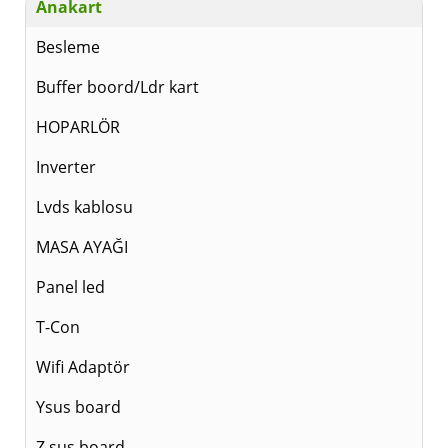
Anakart
Besleme
Buffer boord/Ldr kart
HOPARLÖR
Inverter
Lvds kablosu
MASA AYAĞI
Panel led
T-Con
Wifi Adaptör
Ysus board
Z sus board