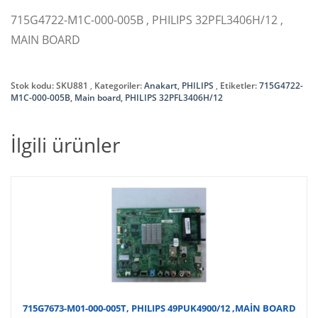
715G4722-M1C-000-005B , PHILIPS 32PFL3406H/12 ,
MAIN BOARD
Stok kodu:
SKU881
Kategoriler:
Anakart
,
PHILIPS
Etiketler:
715G4722-
M1C-000-005B
,
Main board
,
PHILIPS 32PFL3406H/12
İlgili ürünler
715G7673-M01-000-005T, PHILIPS 49PUK4900/12 ,MAİN BOARD