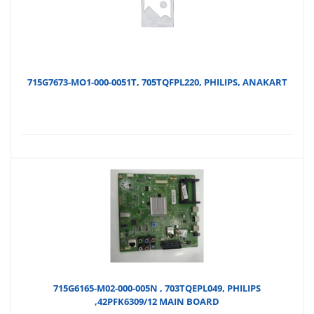
715G7673-MO1-000-0051T, 705TQFPL220, PHILIPS, ANAKART
715G6165-M02-000-005N , 703TQEPL049, PHILIPS
,42PFK6309/12 MAIN BOARD