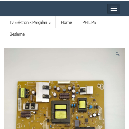
Toggle
navigat
Tv Elektronik Parçaları
Home
PHILIPS
Besleme
🔍