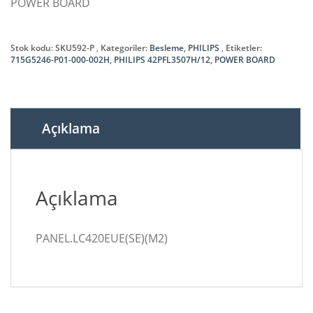
POWER BOARD
Stok kodu:
SKU592-P
Kategoriler:
Besleme
,
PHILIPS
Etiketler:
715G5246-P01-000-002H
,
PHILIPS 42PFL3507H/12
,
POWER BOARD
Açıklama
Açıklama
PANEL.LC420EUE(SE)(M2)