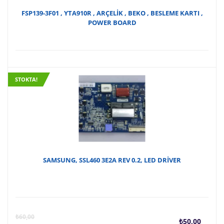
FSP139-3F01 , YTA910R , ARÇELİK , BEKO , BESLEME KARTI ,
POWER BOARD
STOKTA!
SAMSUNG, SSL460 3E2A REV 0.2, LED DRİVER
Şu
O
₺
60,00
₺
50,00