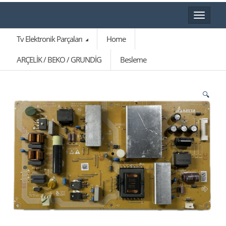
Toggle
navigat
Tv Elektronik Parçaları
Home
ARÇELİK / BEKO / GRUNDİG
Besleme
🔍