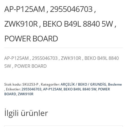
AP-P125AM , 2955046703 ,
ZWK910R , BEKO B49L 8840 5W ,
POWER BOARD
AP-P125AM , 2955046703 , ZWK910R , BEKO B49L 8840
5W , POWER BOARD
Stok kodu:
SKU253-P
Kategoriler:
ARÇELİK / BEKO / GRUNDİG
,
Besleme
Etiketler:
2955046703
,
AP-P125AM
,
BEKO B49L 8840 5W
,
POWER
BOARD
,
ZWK910R
İlgili ürünler