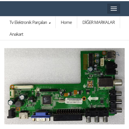
Toggle
navigat
Tv Elektronik Parçaları
Home
DİĞER MARKALAR
Anakart
🔍