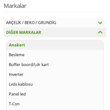
fiyat
₺
Markalar
₺150
ARÇELİK / BEKO / GRUNDİG
DİĞER MARKALAR
Anakart
Besleme
Buffer boord/Ldr kart
Inverter
Lvds kablosu
Panel led
T-Con