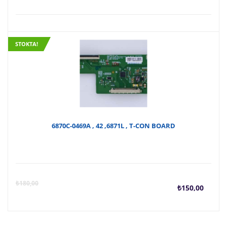
STOKTA!
6870C-0469A , 42 ,6871L , T-CON BOARD
Şu
O
₺
180,00
₺
150,00
anda
f