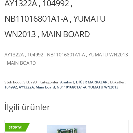
AY1322A , 104992 ,
NB11016801A1-A , YUMATU
WN2013 , MAIN BOARD
AY1322A , 104992 , NB11016801A1-A , YUMATU WN2013
, MAIN BOARD
Stok kodu:
SKU793
Kategoriler:
Anakart
,
DİĞER MARKALAR
Etiketler:
104992
,
AY1322A
,
Main board
,
NB11016801A1-A
,
YUMATU WN2013
İlgili ürünler
STOKTA!