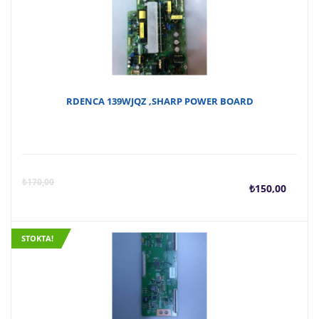
RDENCA 139WJQZ ,SHARP POWER BOARD
Şu
O
₺
170,00
₺
150,00
anda
f
STOKTA!
fiyat
₺
₺150