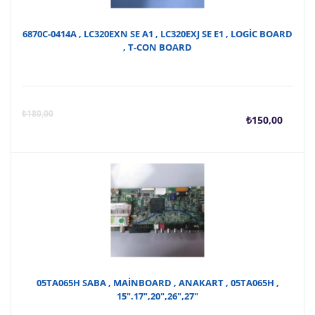
6870C-0414A , LC320EXN SE A1 , LC320EXJ SE E1 , LOGİC BOARD
, T-CON BOARD
Şu
O
₺
180,00
₺
150,00
anda
f
fiyat
₺
₺150
05TA065H SABA , MAİNBOARD , ANAKART , 05TA065H ,
15″.17″,20″,26″,27″