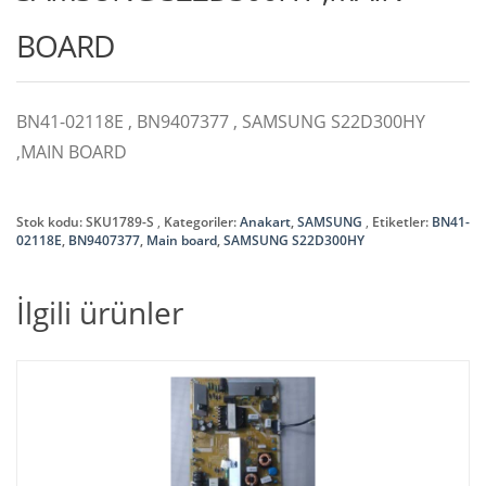
BOARD
BN41-02118E , BN9407377 , SAMSUNG S22D300HY
,MAIN BOARD
Stok kodu:
SKU1789-S
Kategoriler:
Anakart
,
SAMSUNG
Etiketler:
BN41-
02118E
,
BN9407377
,
Main board
,
SAMSUNG S22D300HY
İlgili ürünler