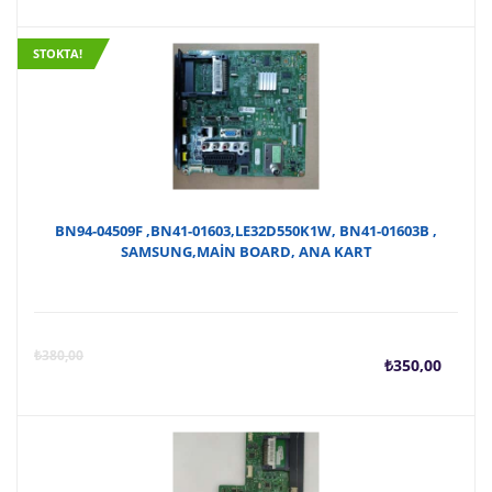
STOKTA!
BN94-04509F ,BN41-01603,LE32D550K1W, BN41-01603B ,
SAMSUNG,MAİN BOARD, ANA KART
Şu
O
₺
380,00
₺
350,00
anda
f
fiyat
₺