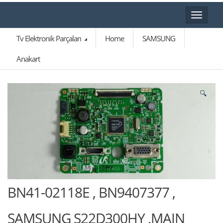
Toggle
navigat
Tv Elektronik Parçaları
Home
SAMSUNG
Anakart
🔍
BN41-02118E , BN9407377 ,
SAMSUNG S22D300HY ,MAIN