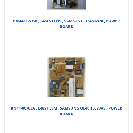
BN44-00803A , L48CS1 FHS , SAMSUNG UE48J6370 , POWER
BOARD
BN44-00703A , L48S1 ESM , SAMSUNG UE40H5070AS , POWER
BOARD