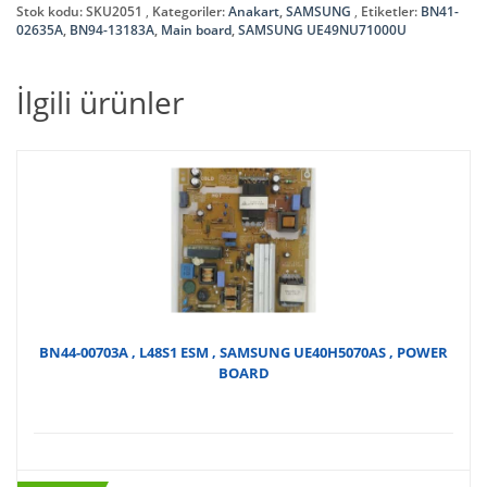
Stok kodu:
SKU2051
Kategoriler:
Anakart
,
SAMSUNG
Etiketler:
BN41-
02635A
,
BN94-13183A
,
Main board
,
SAMSUNG UE49NU71000U
İlgili ürünler
BN44-00703A , L48S1 ESM , SAMSUNG UE40H5070AS , POWER
BOARD