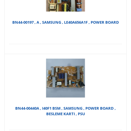
₺50,
BN44-00197 , A , SAMSUNG , LE40A656A1F , POWER BOARD
BN44-00440A , I40F1 BSM , SAMSUNG , POWER BOARD ,
BESLEME KARTI , PSU