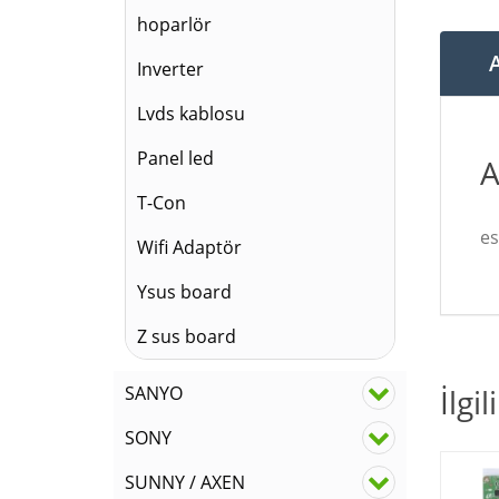
hoparlör
Inverter
Lvds kablosu
Panel led
A
T-Con
es
Wifi Adaptör
Ysus board
Z sus board
İlgi
SANYO
SONY
SUNNY / AXEN