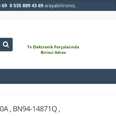
3 69
0 535 889 43 69
arayabilirsiniz.
Kapat
Tv Elektronik Parçalarında
Birinci Adres
0A , BN94-14871Q ,