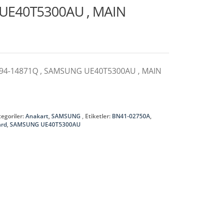
UE40T5300AU , MAIN
N94-14871Q , SAMSUNG UE40T5300AU , MAIN
egoriler:
Anakart
,
SAMSUNG
Etiketler:
BN41-02750A
,
ard
,
SAMSUNG UE40T5300AU