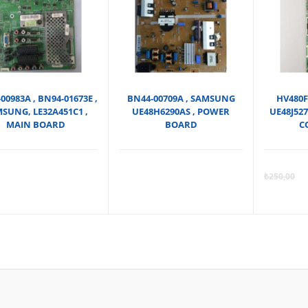
00983A , BN94-01673E ,
BN44-00709A , SAMSUNG
HV480F
SUNG, LE32A451C1 ,
UE48H6290AS , POWER
UE48J52
MAIN BOARD
BOARD
C
₺
250,00