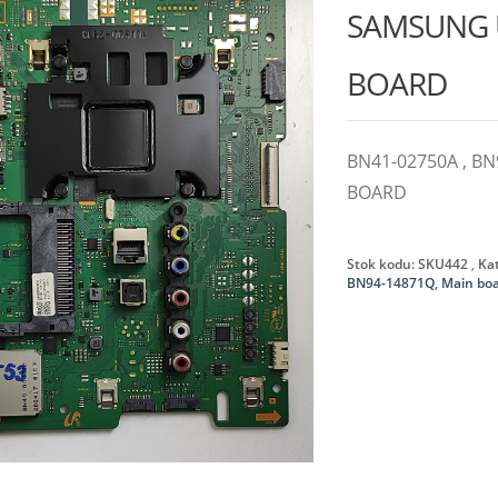
SAMSUNG 
BOARD
BN41-02750A , B
BOARD
Stok kodu:
SKU442
Kat
BN94-14871Q
,
Main bo