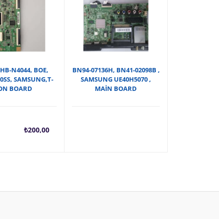
HB-N4044, BOE,
BN94-07136H, BN41-02098B ,
70SS, SAMSUNG,T-
SAMSUNG UE40H5070 ,
ON BOARD
MAİN BOARD
Şu
Orijinal
₺
200,00
andaki
fiyat:
fiyat:
₺250,00.
₺200,00.