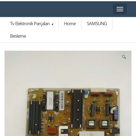
Toggle
navigat
Tv Elektronik Parçaları
Home
SAMSUNG
Besleme
🔍