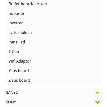
Buffer boord/Ldr kart
hoparlör
Inverter
Lvds kablosu
Panel led
T-Con
Wifi Adaptör
Ysus board
Z sus board
SANYO
SONY