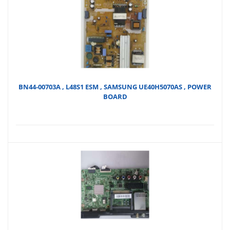
BN44-00703A , L48S1 ESM , SAMSUNG UE40H5070AS , POWER
BOARD