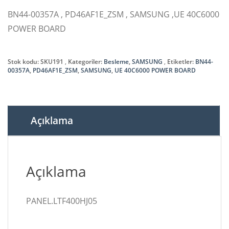
BN44-00357A , PD46AF1E_ZSM , SAMSUNG ,UE 40C6000
POWER BOARD
Stok kodu:
SKU191
Kategoriler:
Besleme
,
SAMSUNG
Etiketler:
BN44-
00357A
,
PD46AF1E_ZSM
,
SAMSUNG
,
UE 40C6000 POWER BOARD
Açıklama
Açıklama
PANEL.LTF400HJ05