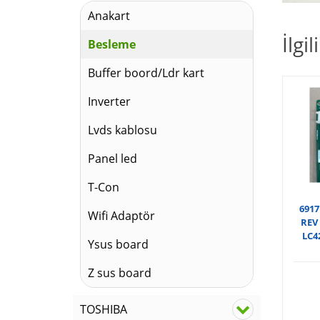
Anakart
İlgi
Besleme
Buffer boord/Ldr kart
Inverter
Lvds kablosu
Panel led
T-Con
6917
Wifi Adaptör
REV 
LC4
Ysus board
Z sus board
TOSHIBA