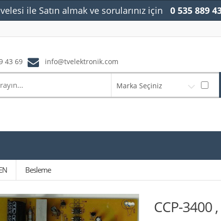
velesi ile Satın almak ve sorularınız için
0 535 889 4
9 43 69
info@tvelektronik.com
Marka Seçiniz
EN
Besleme
CCP-3400 ,
🔍