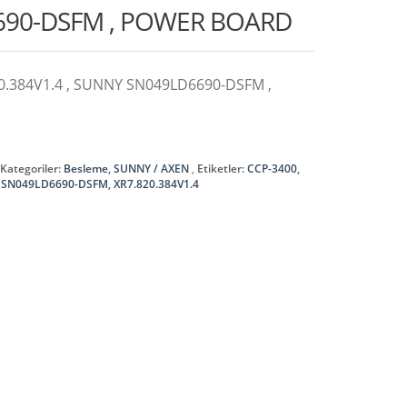
690-DSFM , POWER BOARD
20.384V1.4 , SUNNY SN049LD6690-DSFM ,
Kategoriler:
Besleme
,
SUNNY / AXEN
Etiketler:
CCP-3400
,
 SN049LD6690-DSFM
,
XR7.820.384V1.4