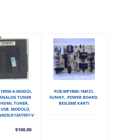
19550 A-MODÜL
PCB:MP180D-1MF21,
 ANALOG TUNER
SUNNY, POWER BOARD,
 HDMI, TUNER,
BESLEME KARTI
 USB, MODÜLÜ,
N023LD12AT031-V
Şu
Orijinal
₺
100,00