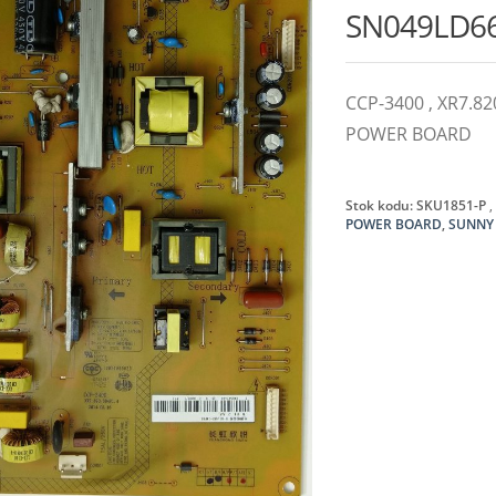
SN049LD6
CCP-3400 , XR7.8
POWER BOARD
Stok kodu:
SKU1851-P
POWER BOARD
,
SUNNY