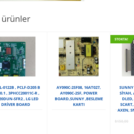
li ürünler
STOKTA!
L-0122B , PCLF-D205 B
AY090C-2SF08, 16AT027,
SUNNY 
0.1 , 3PHCC20011C-R ,
AY090C-2SF, POWER
SİYAH,
20DUN-SFR2 , LG LED
BOARD,SUNNY ,BESLEME
DLED,
DRİVER BOARD
KARTI
SCART,
AXEN, S
₺
150,00