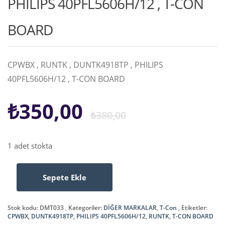
PHILIPS 40PFL5606H/12 , T-CON
BOARD
CPWBX , RUNTK , DUNTK4918TP , PHILIPS
40PFL5606H/12 , T-CON BOARD
Orijinal
Şu
₺
350,00
₺
380,00
fiyat:
andaki
1 adet stokta
₺380,00.
fiyat:
Sepete Ekle
CPWBX
₺350,00.
,
RUNTK
Stok kodu:
DMT033
Kategoriler:
DİĞER MARKALAR
,
T-Con
Etiketler:
,
CPWBX
,
DUNTK4918TP
,
PHILIPS 40PFL5606H/12
,
RUNTK
,
T-CON BOARD