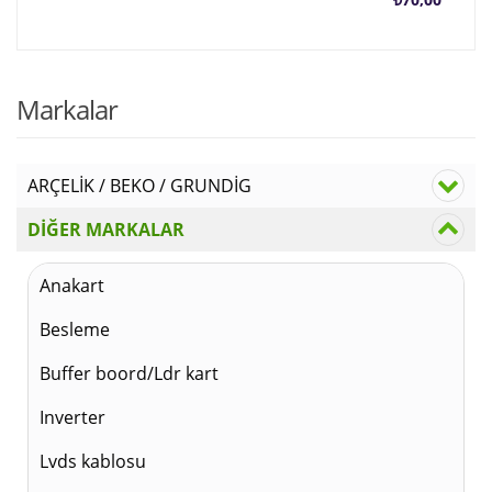
anda
f
fiyat
₺
Markalar
₺70,
ARÇELİK / BEKO / GRUNDİG
DİĞER MARKALAR
Anakart
Besleme
Buffer boord/Ldr kart
Inverter
Lvds kablosu