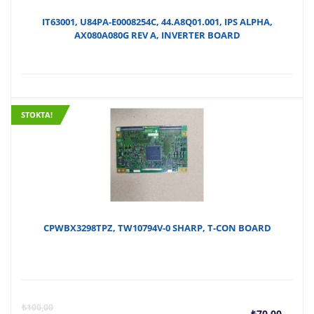
IT63001, U84PA-E0008254C, 44.A8Q01.001, IPS ALPHA,
AX080A080G REV A, INVERTER BOARD
STOKTA!
CPWBX3298TPZ, TW10794V-0 SHARP, T-CON BOARD
Şu
O
₺
100,00
₺
70,00