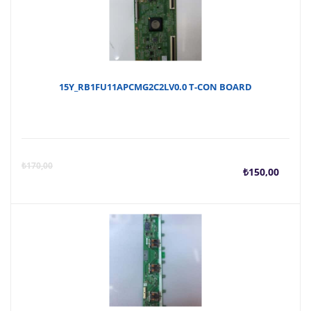
15Y_RB1FU11APCMG2C2LV0.0 T-CON BOARD
Şu
O
₺
170,00
₺
150,00
anda
f
fiyat
₺
₺150