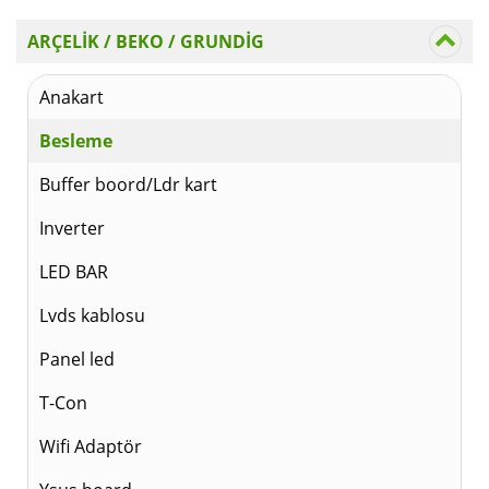
₺150
ARÇELİK / BEKO / GRUNDİG
Anakart
Besleme
Buffer boord/Ldr kart
Inverter
LED BAR
Lvds kablosu
Panel led
T-Con
Wifi Adaptör