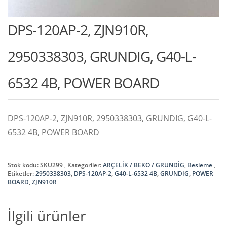
DPS-120AP-2, ZJN910R,
2950338303, GRUNDIG, G40-L-
6532 4B, POWER BOARD
DPS-120AP-2, ZJN910R, 2950338303, GRUNDIG, G40-L-
6532 4B, POWER BOARD
Stok kodu:
SKU299
Kategoriler:
ARÇELİK / BEKO / GRUNDİG
,
Besleme
Etiketler:
2950338303
,
DPS-120AP-2
,
G40-L-6532 4B
,
GRUNDIG
,
POWER
BOARD
,
ZJN910R
İlgili ürünler