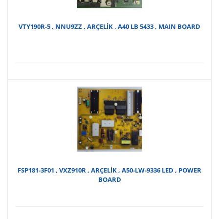
VTY190R-5 , NNU9ZZ , ARÇELİK , A40 LB 5433 , MAIN BOARD
FSP181-3F01 , VXZ910R , ARÇELİK , A50-LW-9336 LED , POWER
BOARD