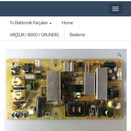
Toggle
navigat
Tv Elektronik Parçaları
Home
ARÇELİK / BEKO / GRUNDİG
Besleme
🔍