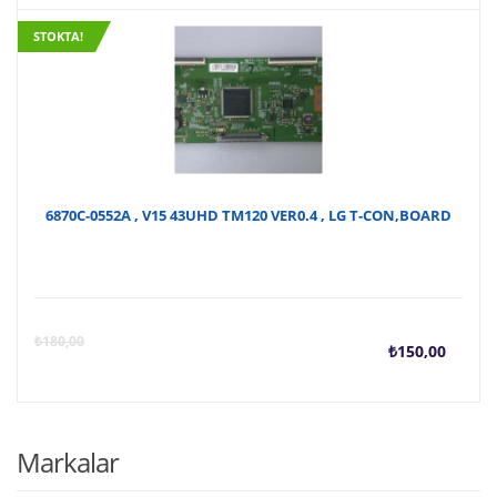
STOKTA!
6870C-0552A , V15 43UHD TM120 VER0.4 , LG T-CON,BOARD
Şu
O
₺
180,00
₺
150,00
anda
f
fiyat
₺
Markalar