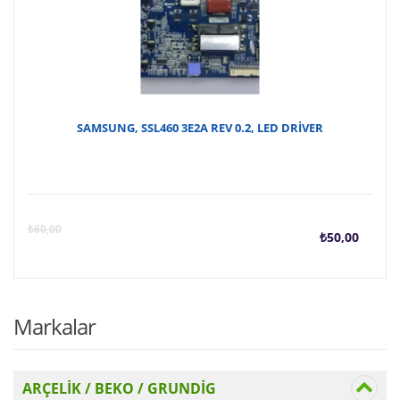
fiyat
₺
₺750
SAMSUNG, SSL460 3E2A REV 0.2, LED DRİVER
Şu
O
₺
60,00
₺
50,00
anda
f
fiyat
₺
Markalar
₺50,
ARÇELİK / BEKO / GRUNDİG