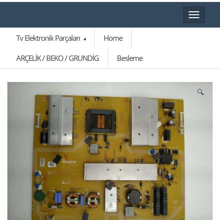
Toggle
navigat
Tv Elektronik Parçaları
Home
ARÇELİK / BEKO / GRUNDİG
Besleme
🔍