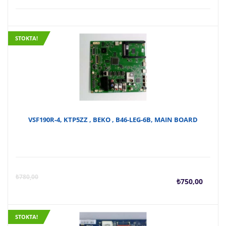
STOKTA!
VSF190R-4, KTP5ZZ , BEKO , B46-LEG-6B, MAIN BOARD
Şu
O
₺
780,00
₺
750,00
anda
f
STOKTA!