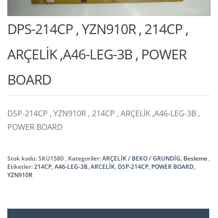
DPS-214CP , YZN910R , 214CP ,
ARÇELİK ,A46-LEG-3B , POWER
BOARD
DSP-214CP , YZN910R , 214CP , ARÇELİK ,A46-LEG-3B ,
POWER BOARD
Stok kodu:
SKU1580
Kategoriler:
ARÇELİK / BEKO / GRUNDİG
,
Besleme
Etiketler:
214CP
,
A46-LEG-3B
,
ARCELİK
,
DSP-214CP
,
POWER BOARD
,
YZN910R