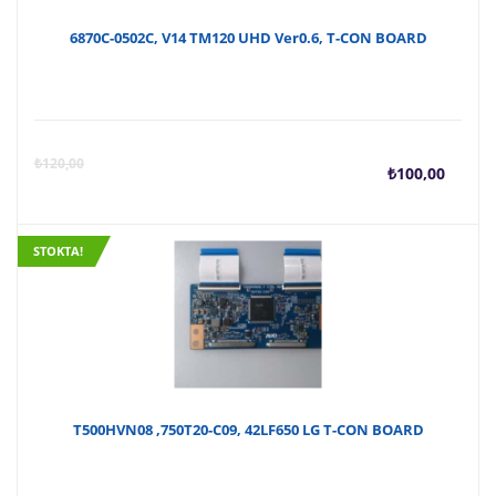
6870C-0502C, V14 TM120 UHD Ver0.6, T-CON BOARD
Şu
O
₺
120,00
₺
100,00
anda
f
STOKTA!
fiyat
₺
₺100
T500HVN08 ,750T20-C09, 42LF650 LG T-CON BOARD