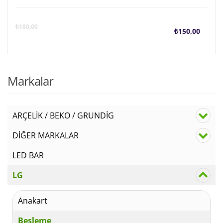
Şu
O
₺
180,00
₺
150,00
anda
f
fiyat
₺
Markalar
₺150
ARÇELİK / BEKO / GRUNDİG
DİĞER MARKALAR
LED BAR
LG
Anakart
Besleme