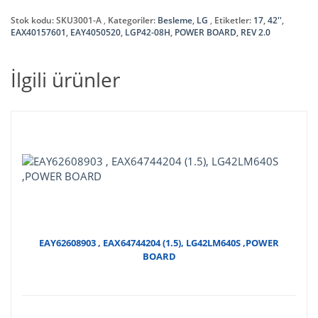
₺150,00.
,
17
Stok kodu:
SKU3001-A
Kategoriler:
Besleme
,
LG
Etiketler:
17
,
42''
,
,
EAX40157601
,
EAY4050520
,
LGP42-08H
,
POWER BOARD
,
REV 2.0
EAY4050520
,
İlgili ürünler
42''
,
REV
2.0
,
LGP42-
08H
,
POWER
BOARD
adet
EAY62608903 , EAX64744204 (1.5), LG42LM640S ,POWER
BOARD