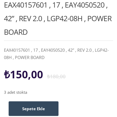
EAX40157601 , 17 , EAY4050520 ,
42” , REV 2.0 , LGP42-08H , POWER
BOARD
EAX40157601 , 17 , EAY4050520 , 42” , REV 2.0 , LGP42-
08H , POWER BOARD
Orijinal
Şu
₺
150,00
₺
180,00
fiyat:
andaki
3 adet stokta
₺180,00.
fiyat:
Sepete Ekle
EAX40157601