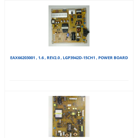
EAX66203001 , 1.6 , REV2.0 , LGP3942D-15CH1 , POWER BOARD