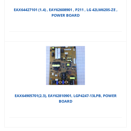
EAX64427101 (1.4) , EAY62608901 , P211 , LG 42LM620S-ZE ,
POWER BOARD
EAX64905701(2.3), EAY62810901, LGP4247-13LPB, POWER
BOARD