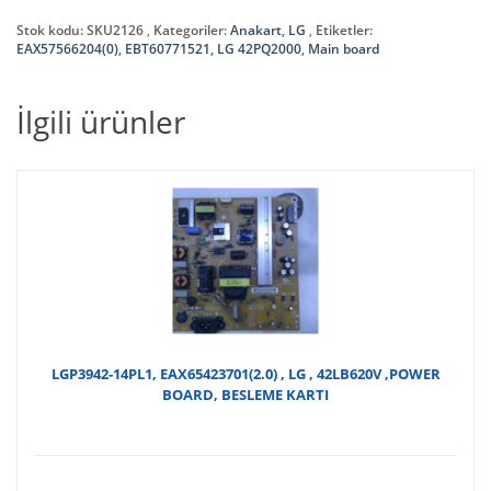
Stok kodu:
SKU2126
Kategoriler:
Anakart
,
LG
Etiketler:
EAX57566204(0)
,
EBT60771521
,
LG 42PQ2000
,
Main board
İlgili ürünler
LGP3942-14PL1, EAX65423701(2.0) , LG , 42LB620V ,POWER
BOARD, BESLEME KARTI