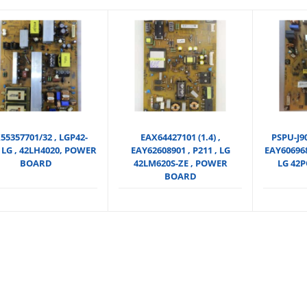
55357701/32 , LGP42-
EAX64427101 (1.4) ,
PSPU-J9
, LG , 42LH4020, POWER
EAY62608901 , P211 , LG
EAY606968
BOARD
42LM620S-ZE , POWER
LG 42
BOARD