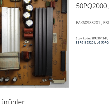
50PQ2000 
EAX60988201 , EB
Stok kodu:
SKU3043-F
EBR61855201
,
LG 50PQ
li ürünler