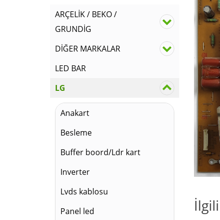
ARÇELİK / BEKO /
GRUNDİG
DİĞER MARKALAR
LED BAR
LG
Anakart
Besleme
Buffer boord/Ldr kart
Inverter
Lvds kablosu
İlgi
Panel led