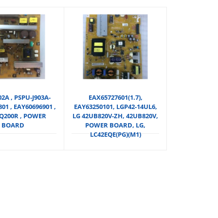
02A , PSPU-J903A-
EAX65727601(1.7),
01 , EAY60696901 ,
EAY63250101, LGP42-14UL6,
PQ200R , POWER
LG 42UB820V-ZH, 42UB820V,
BOARD
POWER BOARD, LG,
LC42EQE(PG)(M1)