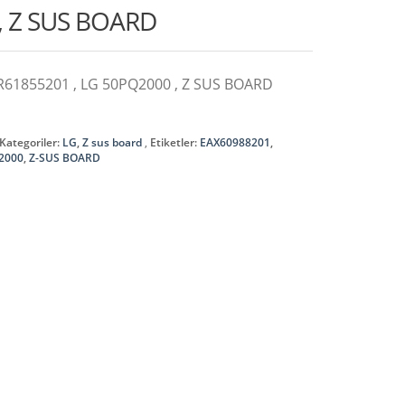
, Z SUS BOARD
R61855201 , LG 50PQ2000 , Z SUS BOARD
Kategoriler:
LG
,
Z sus board
Etiketler:
EAX60988201
,
2000
,
Z-SUS BOARD