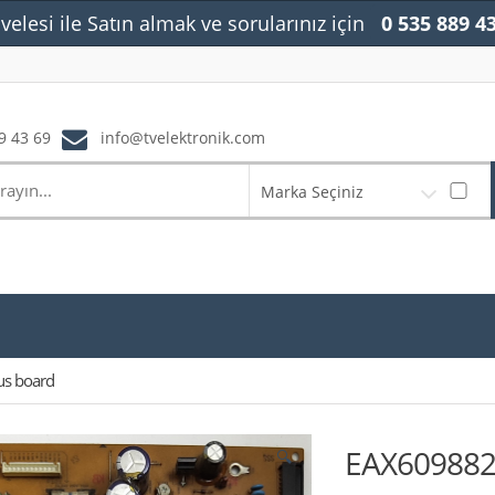
velesi ile Satın almak ve sorularınız için
0 535 889 4
9 43 69
info@tvelektronik.com
Marka Seçiniz
us board
EAX6098820
🔍