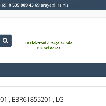
3 69
0 535 889 43 69
arayabilirsiniz.
Kapat
Tv Elektronik Parçalarında
Birinci Adres
1 , EBR61855201 , LG