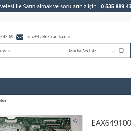
velesi ile Satın almak ve sorularınız için
0 535 889 4
9 43 69
info@tvelektronik.com
Marka Seçiniz
kart
EAX6491000
🔍