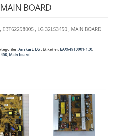
, MAIN BOARD
 , EBT62298005 , LG 32LS3450 , MAIN BOARD
ategoriler:
Anakart
,
LG
Etiketler:
EAX64910001(1.0)
,
3450
,
Main board