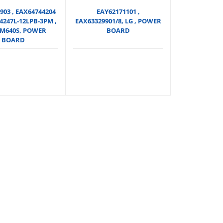
903 , EAX64744204
EAY62171101 ,
GP4247L-12LPB-3PM ,
EAX63329901/8, LG , POWER
LM640S, POWER
BOARD
BOARD
nal
:
,00.