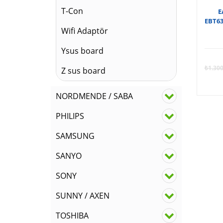
T-Con
E
EBT63
Wifi Adaptör
Ysus board
₺
1.300
Z sus board
NORDMENDE / SABA
PHILIPS
SAMSUNG
SANYO
SONY
SUNNY / AXEN
TOSHIBA