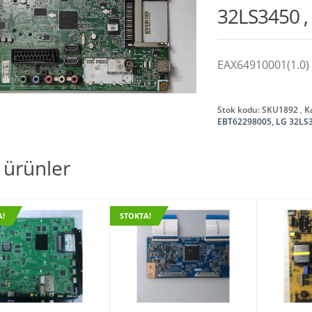
32LS3450 
EAX64910001(1.0)
Stok kodu:
SKU1892
K
EBT62298005
,
LG 32LS
li ürünler
A!
STOKTA!