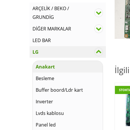
ARÇELİK / BEKO /
GRUNDİG
DİĞER MARKALAR
LED BAR
LG
Anakart
İlgi
Besleme
Buffer boord/Ldr kart
STOKT
Inverter
Lvds kablosu
Panel led