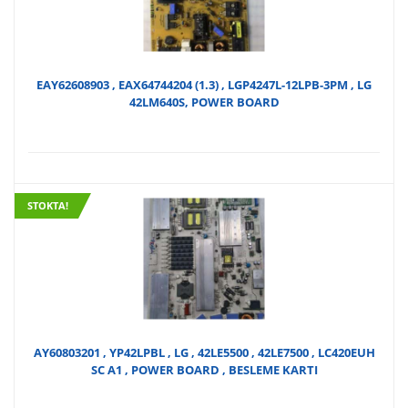
EAY62608903 , EAX64744204 (1.3) , LGP4247L-12LPB-3PM , LG
42LM640S, POWER BOARD
STOKTA!
AY60803201 , YP42LPBL , LG , 42LE5500 , 42LE7500 , LC420EUH
SC A1 , POWER BOARD , BESLEME KARTI