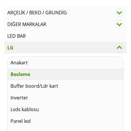
₺1.25
ARÇELİK / BEKO / GRUNDİG
DİĞER MARKALAR
LED BAR
LG
Anakart
Besleme
Buffer boord/Ldr kart
Inverter
Lvds kablosu
Panel led