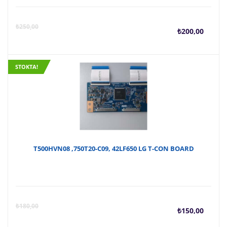
Şu
O
₺
250,00
₺
200,00
anda
f
STOKTA!
fiyat
₺
₺200
T500HVN08 ,750T20-C09, 42LF650 LG T-CON BOARD
Şu
O
₺
180,00
₺
150,00