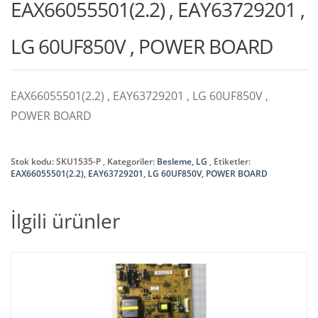
EAX66055501(2.2) , EAY63729201 ,
LG 60UF850V , POWER BOARD
EAX66055501(2.2) , EAY63729201 , LG 60UF850V ,
POWER BOARD
Stok kodu:
SKU1535-P
Kategoriler:
Besleme
,
LG
Etiketler:
EAX66055501(2.2)
,
EAY63729201
,
LG 60UF850V
,
POWER BOARD
İlgili ürünler