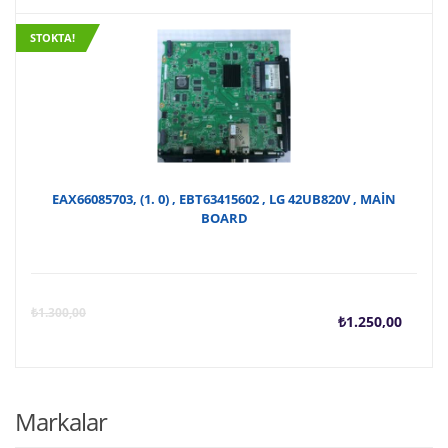
anda
f
STOKTA!
fiyat
₺
₺150
EAX66085703, (1. 0) , EBT63415602 , LG 42UB820V , MAİN
BOARD
Şu
O
₺
1.300,00
₺
1.250,00
anda
f
fiyat:
₺
Markalar