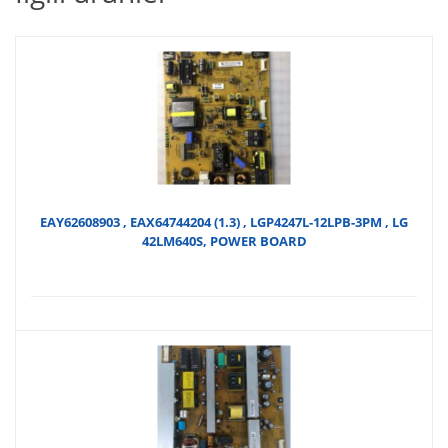
EAY62608903 , EAX64744204 (1.3) , LGP4247L-12LPB-3PM , LG
42LM640S, POWER BOARD