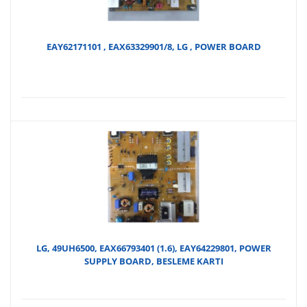
EAY62171101 , EAX63329901/8, LG , POWER BOARD
LG, 49UH6500, EAX66793401 (1.6), EAY64229801, POWER
SUPPLY BOARD, BESLEME KARTI