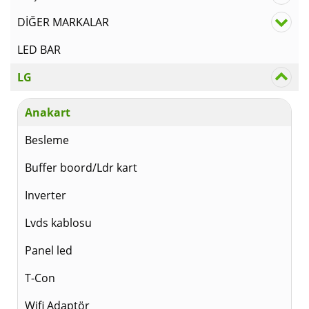
DİĞER MARKALAR
LED BAR
LG
Anakart
Besleme
Buffer boord/Ldr kart
Inverter
Lvds kablosu
Panel led
T-Con
Wifi Adaptör