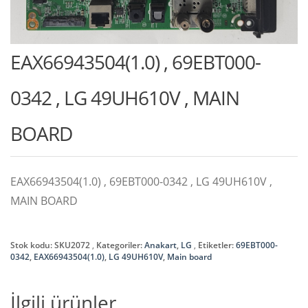
EAX66943504(1.0) , 69EBT000-
0342 , LG 49UH610V , MAIN
BOARD
EAX66943504(1.0) , 69EBT000-0342 , LG 49UH610V ,
MAIN BOARD
Stok kodu:
SKU2072
Kategoriler:
Anakart
,
LG
Etiketler:
69EBT000-
0342
,
EAX66943504(1.0)
,
LG 49UH610V
,
Main board
İlgili ürünler