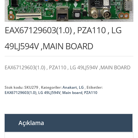
EAX67129603(1.0) , PZA110 , LG
49LJ594V ,MAIN BOARD
EAX67129603(1.0) , PZA110 , LG 49LJ594V ,MAIN BOARD
Stok kodu:
SKU279
Kategoriler:
Anakart
,
LG
Etiketler:
EAX67129603(1.0)
,
LG 49LJ594V
,
Main board
,
PZA110
Açıklama