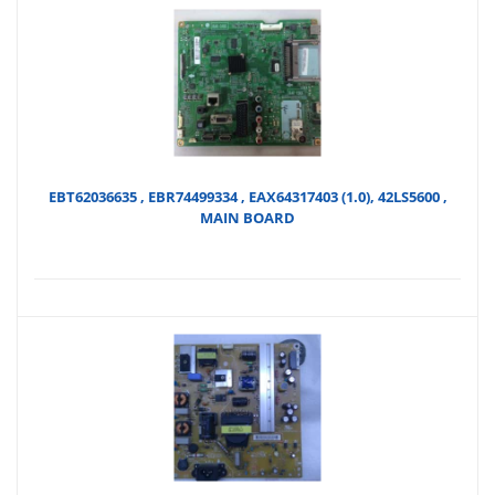
EBT62036635 , EBR74499334 , EAX64317403 (1.0), 42LS5600 ,
MAIN BOARD