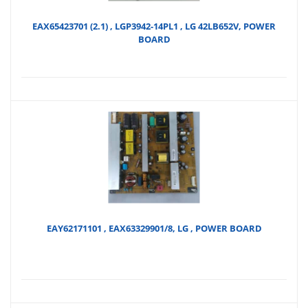
EAX65423701 (2.1) , LGP3942-14PL1 , LG 42LB652V, POWER
BOARD
EAY62171101 , EAX63329901/8, LG , POWER BOARD