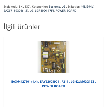
Stok kodu:
SKU137
Kategoriler:
Besleme
,
LG
Etiketler:
49LJ594V
,
EAX67189301(1.5)
,
LG
,
LGP49DJ-17F1
,
POWER BOARD
İlgili ürünler
EAX64427101 (1.4) , EAY62608901 , P211 , LG 42LM620S-ZE ,
POWER BOARD