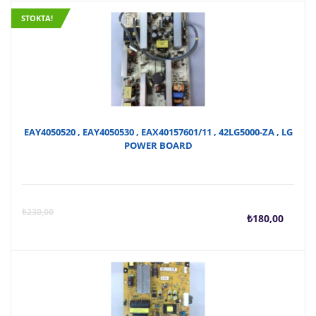
STOKTA!
EAY4050520 , EAY4050530 , EAX40157601/11 , 42LG5000-ZA , LG
POWER BOARD
Şu
O
₺
230,00
₺
180,00
anda
f
fiyat
₺