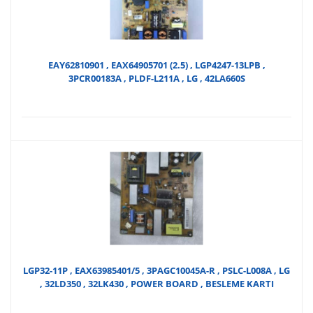
₺180
EAY62810901 , EAX64905701 (2.5) , LGP4247-13LPB ,
3PCR00183A , PLDF-L211A , LG , 42LA660S
LGP32-11P , EAX63985401/5 , 3PAGC10045A-R , PSLC-L008A , LG
, 32LD350 , 32LK430 , POWER BOARD , BESLEME KARTI